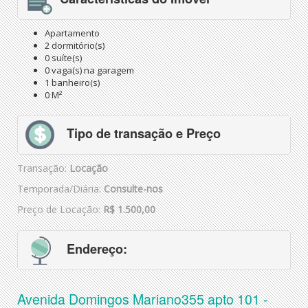
Apartamento
2 dormitório(s)
0 suíte(s)
0 vaga(s) na garagem
1 banheiro(s)
0 M²
Tipo de transação e Preço
Transação:
Locação
Temporada/Diária:
Consulte-nos
Preço de Locação:
R$ 1.500,00
Endereço:
Avenida Domingos Mariano355 apto 101 -