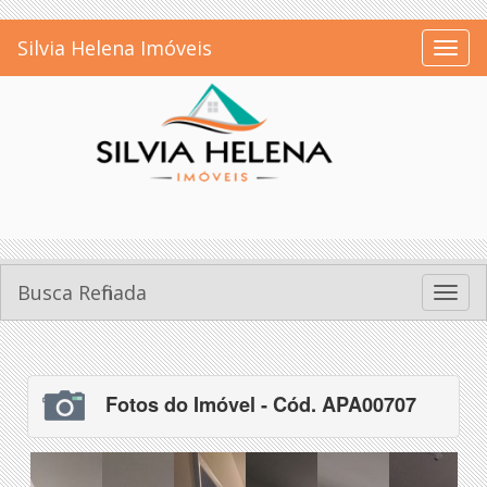
Silvia Helena Imóveis
Toggl
naviga
Busca Refinada
Toggl
naviga
Fotos do Imóvel - Cód. APA00707