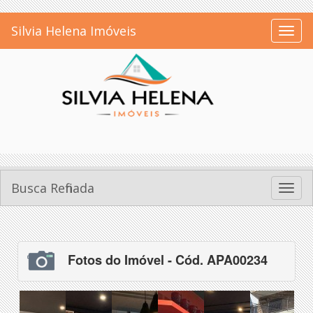
Silvia Helena Imóveis
Toggl
naviga
Busca Refinada
Toggl
naviga
Fotos do Imóvel - Cód. APA00234