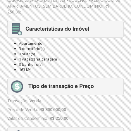
GARAGEM, SALÃO DE FESTAS PEQUENO. PRÉDIO COM 06
APARTAMENTOS, SEM BARULHO. CONDOMINIO: R$
250,00;
Características do Imóvel
Apartamento
3 dormitório(s)
1 suíte(s)
1 vaga(s) na garagem
3 banheiro(s)
163 M²
Tipo de transação e Preço
Transação:
Venda
Preço de Venda:
R$ 800.000,00
Valor do Condomínio:
R$ 250,00