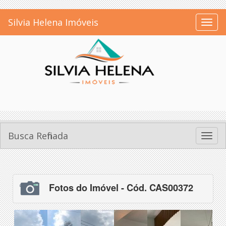
Silvia Helena Imóveis
Toggl
naviga
Busca Refinada
Toggl
naviga
Fotos do Imóvel - Cód. CAS00372