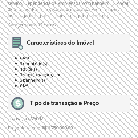
serviço, Dependência de empregada com banheiro; 2 Andar:
03 quartos, Banheiro, Suíte com varanda; Área de lazer:
piscina, jardim , pomar, horta com poço artesiano,
Garagem para 03 carros.
Características do Imóvel
Casa
3 dormitório(s)
1 suíte(s)
3 vaga(s) na garagem
3 banheiro(s)
0 M²
Tipo de transação e Preço
Transação:
Venda
Preço de Venda:
R$ 1.750.000,00