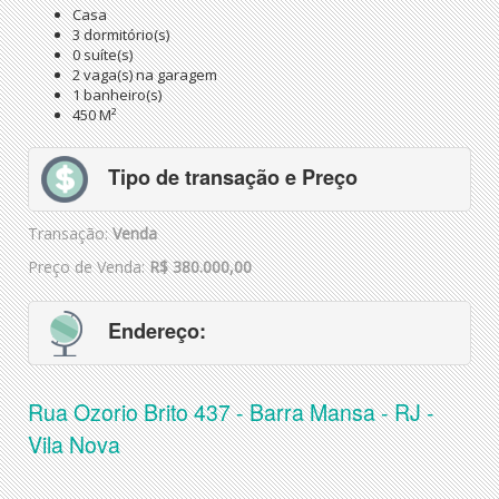
Casa
3 dormitório(s)
0 suíte(s)
2 vaga(s) na garagem
1 banheiro(s)
450 M²
Tipo de transação e Preço
Transação:
Venda
Preço de Venda:
R$ 380.000,00
Endereço:
Rua Ozorio Brito 437 - Barra Mansa - RJ -
Vila Nova