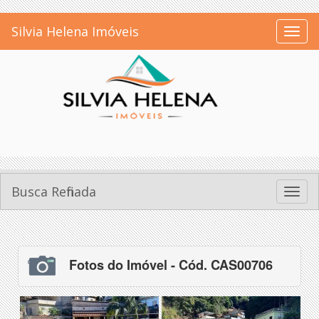
Silvia Helena Imóveis
Toggl
naviga
Busca Refinada
Toggl
naviga
Fotos do Imóvel - Cód. CAS00706